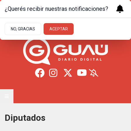
¿Querés recibir nuestras notificaciones?
Viernes 7
de
Agosto
de 2026
14.4ºc | Formosa
NO, GRACIAS
ACEPTAR
Diputados