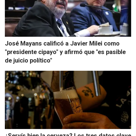
José Mayans calificó a Javier Milei como
"presidente cipayo" y afirmó que "es pasible
de juicio político"
¿Servís bien la cerveza? Los tres datos clave