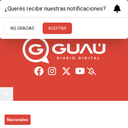
¿Querés recibir nuestras notificaciones?
Viernes 7
de
Agosto
de 2026
15.5ºc | Formosa
NO, GRACIAS
ACEPTAR
Nacionales