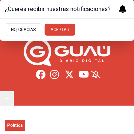
¿Querés recibir nuestras notificaciones?
Sábado 8
de
Agosto
de 2026
11.1ºc | Formosa
NO, GRACIAS
ACEPTAR
Política