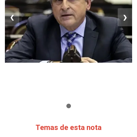
❮
❯
Temas de esta nota