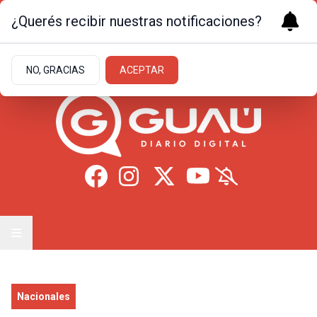
¿Querés recibir nuestras notificaciones?
Miércoles 5
de
Agosto
de 2026
22.2ºc | Formosa
NO, GRACIAS
ACEPTAR
Nacionales