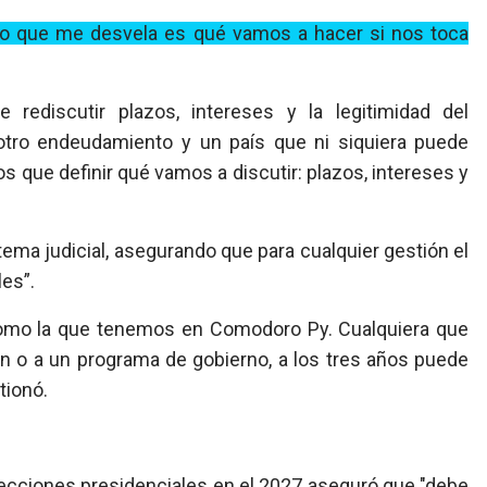
 Lo que me desvela es qué vamos a hacer si nos toca
 rediscutir plazos, intereses y la legitimidad del
tro endeudamiento y un país que ni siquiera puede
que definir qué vamos a discutir: plazos, intereses y
ema judicial
, asegurando que para cualquier gestión el
les”
.
como la que tenemos en Comodoro Py. Cualquiera que
ión o a un programa de gobierno, a los tres años puede
tionó.
ecciones presidenciales en el 2027 aseguró que "debe