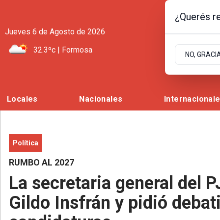
¿Querés re
Jueves 6
de
Agosto
de 2026
32.3ºc | Formosa
NO, GRACI
Locales
Nacionales
Internacional
Política
RUMBO AL 2027
La secretaria general del P
Gildo Insfrán y pidió debat