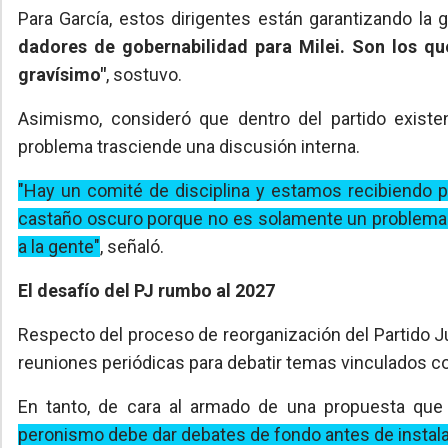
Para García, estos dirigentes están garantizando la g
dadores de gobernabilidad para Milei. Son los que
gravísimo"
, sostuvo.
Asimismo, consideró que dentro del partido existe
problema trasciende una discusión interna.
"Hay un comité de disciplina y estamos recibiendo p
castaño oscuro porque no es solamente un problema p
a la gente"
, señaló.
El desafío del PJ rumbo al 2027
Respecto del proceso de reorganización del Partido Ju
reuniones periódicas para debatir temas vinculados co
En tanto, de cara al armado de una propuesta que 
peronismo debe dar debates de fondo antes de instala