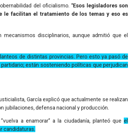
obernabilidad del oficialismo.
"Esos legisladores son
 le facilitan el tratamiento de los temas y eso es
n mecanismos disciplinarios, aunque admitió que el
lanteos de distintas provincias. Pero esto ya pasó de
artidario; están sosteniendo políticas que perjudican
sticialista, García explicó que actualmente se realizan
n jubilaciones, defensa nacional y producción.
“vuelva a enamorar” a la ciudadanía, planteó que
el
r candidaturas.