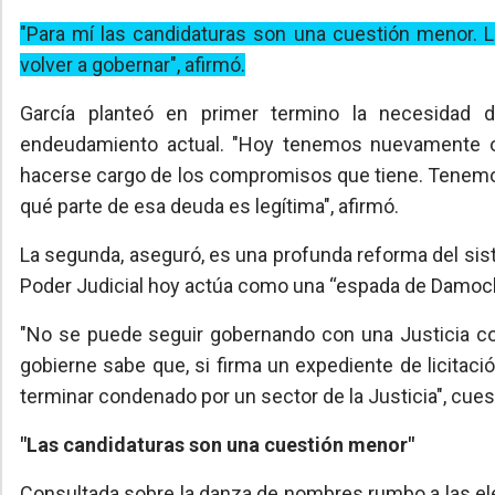
"Para mí las candidaturas son una cuestión menor.
volver a gobernar", afirmó.
García planteó en primer termino la necesidad de
endeudamiento actual. "Hoy tenemos nuevamente o
hacerse cargo de los compromisos que tiene. Tenemos 
qué parte de esa deuda es legítima", afirmó.
La segunda, aseguró, es una profunda reforma del sist
Poder Judicial hoy actúa como una
“espada de Damoc
"No se puede seguir gobernando con una Justicia 
gobierne sabe que, si firma un expediente de licitac
terminar condenado por un sector de la Justicia", cues
"Las candidaturas son una cuestión menor"
Consultada sobre la danza de nombres rumbo a las el