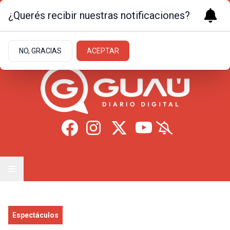
¿Querés recibir nuestras notificaciones?
Viernes 7
de
Agosto
de 2026
12.2ºc | Formosa
NO, GRACIAS
ACEPTAR
Espectáculos