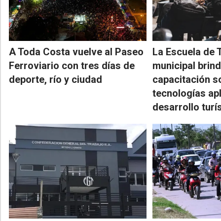
A Toda Costa vuelve al Paseo
La Escuela de 
Ferroviario con tres días de
municipal brin
deporte, río y ciudad
capacitación s
tecnologías apl
desarrollo turí