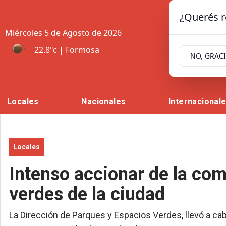
¿Querés r
Miércoles 5
de
Agosto
de 2026
22.8ºc | Formosa
NO, GRAC
Locales
Nacionales
Internacional
Locales
Intenso accionar de la com
verdes de la ciudad
La Dirección de Parques y Espacios Verdes, llevó a cab