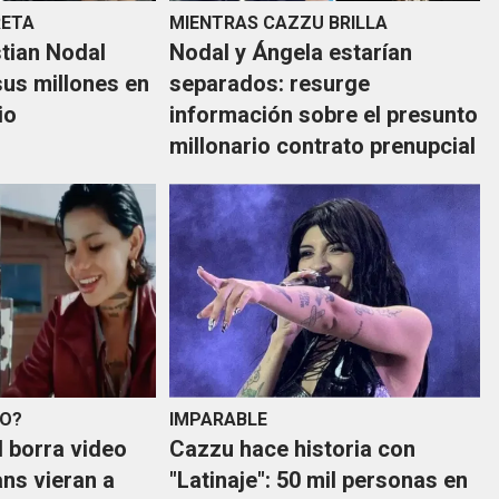
RETA
MIENTRAS CAZZU BRILLA
stian Nodal
Nodal y Ángela estarían
sus millones en
separados: resurge
io
información sobre el presunto
millonario contrato prenupcial
TO?
IMPARABLE
l borra video
Cazzu hace historia con
ans vieran a
"Latinaje": 50 mil personas en