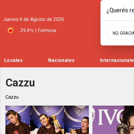
¿Querés re
Jueves 6
de
Agosto
de 2026
29.4ºc | Formosa
NO, GRACI
Locales
Nacionales
Internacional
Cazzu
Cazzu