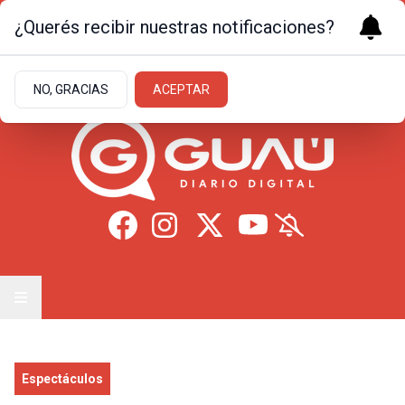
¿Querés recibir nuestras notificaciones?
Sábado 8
de
Agosto
de 2026
22.8ºc | Formosa
NO, GRACIAS
ACEPTAR
Espectáculos