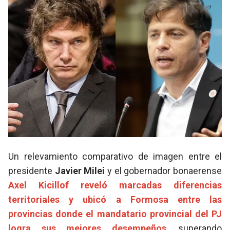
Un relevamiento comparativo de imagen entre el
presidente
Javier Milei
y el gobernador bonaerense
Axel Kicillof
reveló marcadas diferencias
territoriales y ubicó a
Formosa entre las
provincias donde el mandatario provincial del PJ
logra sus mejores desempeños
, superando