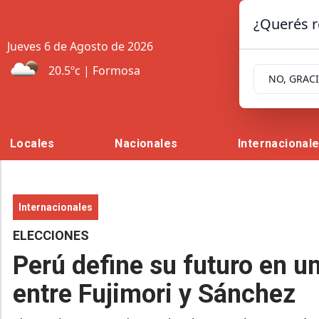
¿Querés r
Jueves 6
de
Agosto
de 2026
20.5ºc | Formosa
NO, GRAC
Locales
Nacionales
Internacional
Internacionales
ELECCIONES
Perú define su futuro en u
entre Fujimori y Sánchez