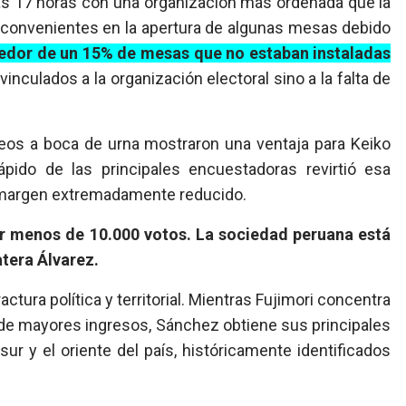
y las 17 horas con una organización más ordenada que la
inconvenientes en la apertura de algunas mesas debido
edor de un 15% de mesas que no estaban instaladas
inculados a la organización electoral sino a la falta de
deos a boca de urna mostraron una ventaja para Keiko
ápido de las principales encuestadoras revirtió esa
n margen extremadamente reducido.
or menos de 10.000 votos. La sociedad peruana está
tera Álvarez.
actura política y territorial. Mientras Fujimori concentra
s de mayores ingresos, Sánchez obtiene sus principales
ur y el oriente del país, históricamente identificados