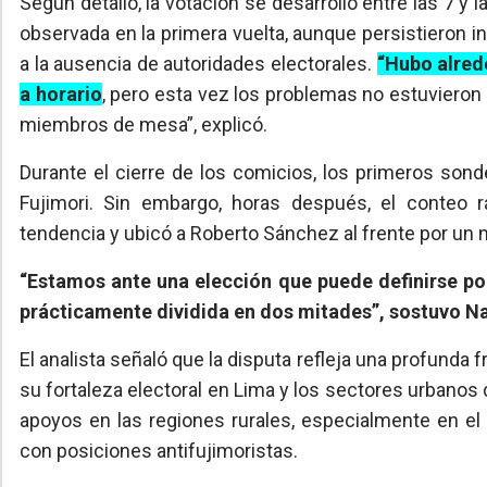
Según detalló, la votación se desarrolló entre las 7 
observada en la primera vuelta, aunque persistieron 
a la ausencia de autoridades electorales.
“Hubo alred
a horario
, pero esta vez los problemas no estuvieron v
miembros de mesa”, explicó.
Durante el cierre de los comicios, los primeros son
Fujimori. Sin embargo, horas después, el conteo r
tendencia y ubicó a Roberto Sánchez al frente por u
“Estamos ante una elección que puede definirse p
prácticamente dividida en dos mitades”, sostuvo Na
El analista señaló que la disputa refleja una profunda fr
su fortaleza electoral en Lima y los sectores urbano
apoyos en las regiones rurales, especialmente en el s
con posiciones antifujimoristas.