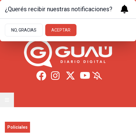
¿Querés recibir nuestras notificaciones?
Jueves 6
de
Agosto
de 2026
26.7ºc | Formosa
NO, GRACIAS
ACEPTAR
Policiales