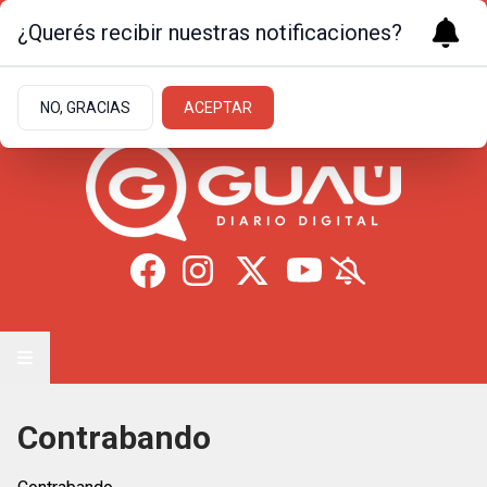
¿Querés recibir nuestras notificaciones?
Sábado 8
de
Agosto
de 2026
23.3ºc | Formosa
NO, GRACIAS
ACEPTAR
Contrabando