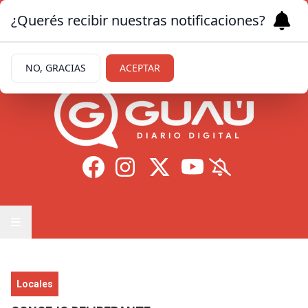
¿Querés recibir nuestras notificaciones?
Viernes 7
de
Agosto
de 2026
11.7ºc | Formosa
NO, GRACIAS
ACEPTAR
Locales