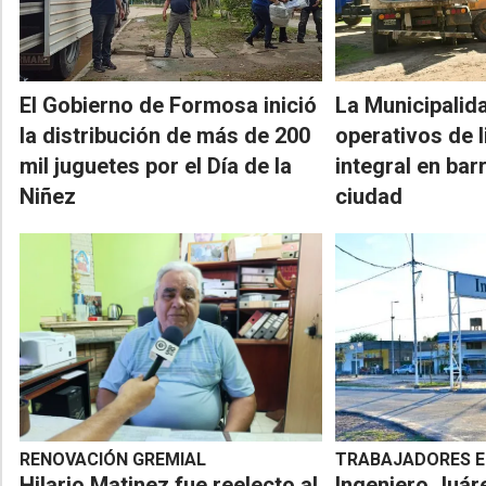
El Gobierno de Formosa inició
La Municipalid
la distribución de más de 200
operativos de 
mil juguetes por el Día de la
integral en barr
Niñez
ciudad
RENOVACIÓN GREMIAL
TRABAJADORES EN
Hilario Matinez fue reelecto al
Ingeniero Juáre