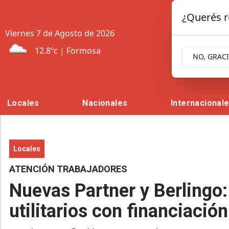
¿Querés r
Viernes 7
de
Agosto
de 2026
12.8ºc | Formosa
NO, GRAC
Locales
Nacionales
Internacional
Locales
ATENCIÓN TRABAJADORES
Nuevas Partner y Berlingo
utilitarios con financiació