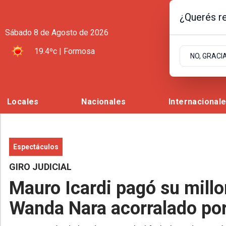
¿Querés re
Sábado 8
de
Agosto
de 2026
19.4ºc | Formosa
NO, GRACI
Locales
Nacionales
Internacional
Espectáculos
GIRO JUDICIAL
Mauro Icardi pagó su millo
Wanda Nara acorralado por 