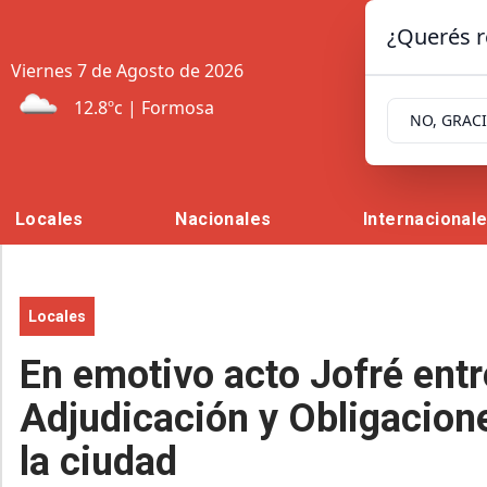
¿Querés r
Viernes 7
de
Agosto
de 2026
12.8ºc | Formosa
NO, GRAC
Locales
Nacionales
Internacional
Locales
En emotivo acto Jofré ent
Adjudicación y Obligacion
la ciudad