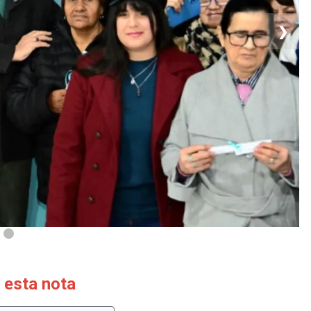
❯
 esta nota