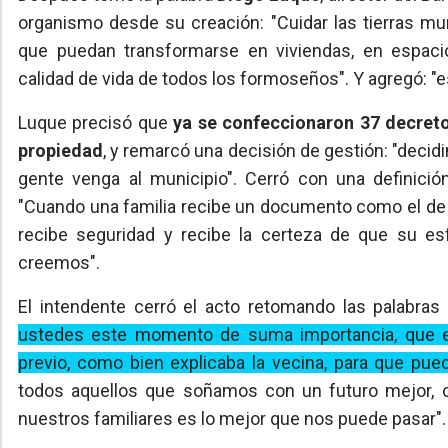
organismo desde su creación: "Cuidar las tierras mun
que puedan transformarse en viviendas, en espacio
calidad de vida de todos los formoseños". Y agregó: "
Luque precisó que
ya se confeccionaron 37 decreto
propiedad
, y remarcó una decisión de gestión: "decid
gente venga al municipio". Cerró con una definició
"Cuando una familia recibe un documento como el de h
recibe seguridad y recibe la certeza de que su es
creemos".
El intendente cerró el acto retomando las palabras 
ustedes este momento de suma importancia, que es
previo, como bien explicaba la vecina, para que pueda
todos aquellos que soñamos con un futuro mejor, co
nuestros familiares es lo mejor que nos puede pasar".