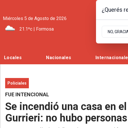
¿Querés re
Miércoles 5
de
Agosto
de 2026
21.1ºc | Formosa
NO, GRACI
Locales
Nacionales
Internacional
Policiales
FUE INTENCIONAL
Se incendió una casa en el
Gurrieri: no hubo personas