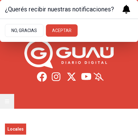
¿Querés recibir nuestras notificaciones?
Viernes 7
de
Agosto
de 2026
11.7ºc | Formosa
NO, GRACIAS
ACEPTAR
Locales