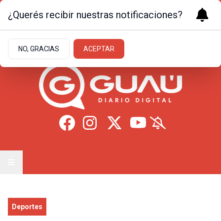
¿Querés recibir nuestras notificaciones?
Domingo 9
de
Agosto
de 2026
11.7ºc | Formosa
NO, GRACIAS
ACEPTAR
Deportes