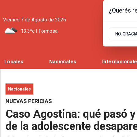
¿Querés re
Viernes 7
de
Agosto
de 2026
13.3ºc | Formosa
NO, GRACI
Locales
Nacionales
Internacional
Nacionales
NUEVAS PERICIAS
Caso Agostina: qué pasó y
de la adolescente desapar