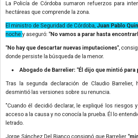
La Policía de Córdoba sumaron refuerzos para inte
hectáreas que comprende la zona.
El ministro de Seguridad de Córdoba,
Juan Pablo Qui
noche
y aseguró:
"No vamos a parar hasta encontrarl
"No hay que descartar nuevas imputaciones"
, consi
donde persiste la búsqueda de la menor.
Abogado de Barrelier: "Él dijo que mintió para 
Tras la segunda declaración de Claudio Barrelier
desmintió las versiones sobre su renuncia.
"Cuando él decidió declarar, le expliqué los riesgos
acceso a la causa y no conocía la prueba. Él lo entend
letrado.
Jorge Sánchez Del Bianco consignó que Barrelier
"min