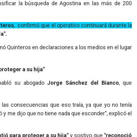
nsificar la búsqueda de Agostina en las más de 200
nteros
, confirmó que el operativo continuará durante la
a".
gnó Quinteros en declaraciones a los medios en el lugar
proteger a su hija"
, habló su abogado
Jorge Sánchez del Bianco
, que
 y las consecuencias que eso traía, ya que yo no tenía
ió y me dijo que no tiene nada que esconder", explicó el
tió para proteger a su hija"
y sostivo que
"reconoció