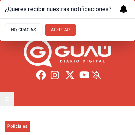
¿Querés recibir nuestras notificaciones?
Jueves 6
de
Agosto
de 2026
27.8ºc | Formosa
NO, GRACIAS
ACEPTAR
Policiales