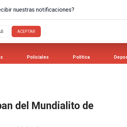
cibir nuestras notificaciones?
AS
ACEPTAR
es
Policiales
Política
Depo
an del Mundialito de