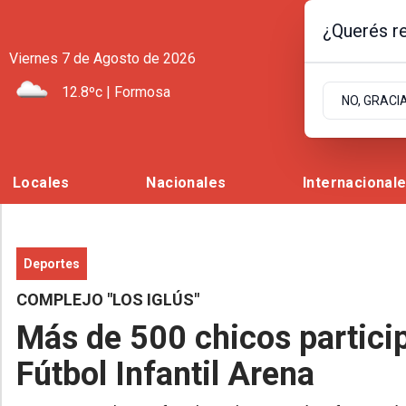
¿Querés re
Viernes 7
de
Agosto
de 2026
12.8ºc | Formosa
NO, GRACI
Locales
Nacionales
Internacional
Deportes
COMPLEJO "LOS IGLÚS"
Más de 500 chicos particip
Fútbol Infantil Arena