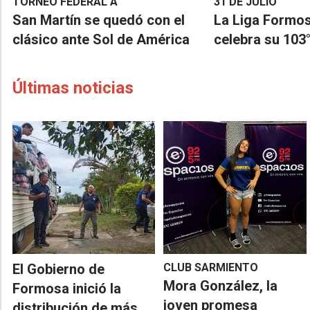
TORNEO FEDERAL A
31 DE JULIO
San Martín se quedó con el
La Liga Formos
clásico ante Sol de América
celebra su 103°
Últimas noticias
El Gobierno de
CLUB SARMIENTO
Mora González, la
Formosa inició la
joven promesa
distribución de más