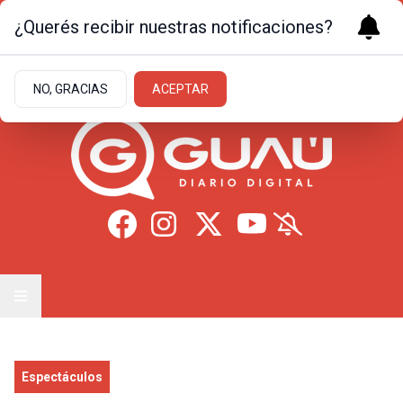
¿Querés recibir nuestras notificaciones?
Sábado 8
de
Agosto
de 2026
11.1ºc | Formosa
NO, GRACIAS
ACEPTAR
Espectáculos