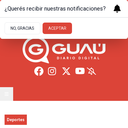
¿Querés recibir nuestras notificaciones?
Lunes 10
de
Agosto
de 2026
11.7ºc | Formosa
NO, GRACIAS
ACEPTAR
Deportes