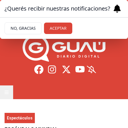
¿Querés recibir nuestras notificaciones?
Viernes 7
de
Agosto
de 2026
15.5ºc | Formosa
NO, GRACIAS
ACEPTAR
Espectáculos