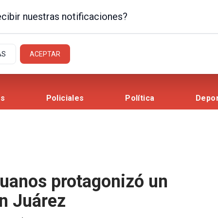
cibir nuestras notificaciones?
AS
ACEPTAR
es
Policiales
Política
Depo
guanos protagonizó un
en Juárez