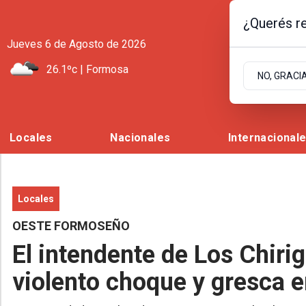
¿Querés re
Jueves 6
de
Agosto
de 2026
26.1ºc | Formosa
NO, GRACI
Locales
Nacionales
Internacional
Locales
OESTE FORMOSEÑO
El intendente de Los Chiri
violento choque y gresca 