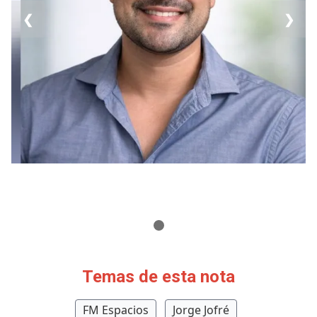
❮
❯
Temas de esta nota
FM Espacios
Jorge Jofré