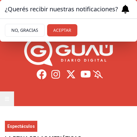
¿Querés recibir nuestras notificaciones?
Viernes 7
de
Agosto
de 2026
12.8ºc | Formosa
NO, GRACIAS
ACEPTAR
Espectáculos