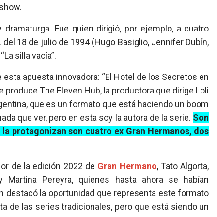
eshow.
y dramaturga. Fue quien dirigió, por ejemplo, a cuatro
A del 18 de julio de 1994 (Hugo Basiglio, Jennifer Dubín,
La silla vacía”.
de esta apuesta innovadora: “El Hotel de los Secretos en
ue produce The Eleven Hub, la productora que dirige Loli
a Argentina, que es un formato que está haciendo un boom
da que ver, pero en esta soy la autora de la serie.
Son
e la protagonizan son cuatro ex Gran Hermanos, dos
dor de la edición 2022 de
Gran Hermano
, Tato Algorta,
Martina Pereyra, quienes hasta ahora se habían
n destacó la oportunidad que representa este formato
ta de las series tradicionales, pero que está siendo un