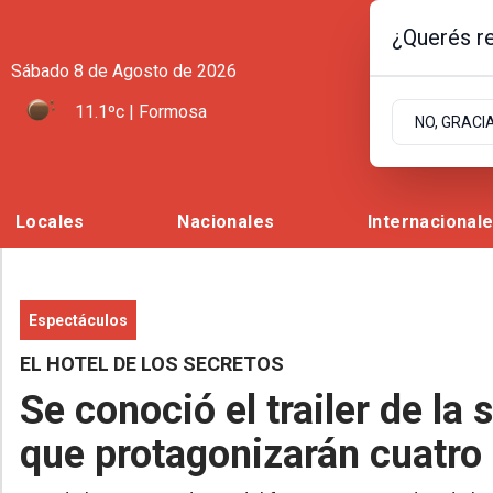
¿Querés re
Sábado 8
de
Agosto
de 2026
11.1ºc | Formosa
NO, GRACI
Locales
Nacionales
Internacional
Espectáculos
EL HOTEL DE LOS SECRETOS
Se conoció el trailer de la 
que protagonizarán cuatr