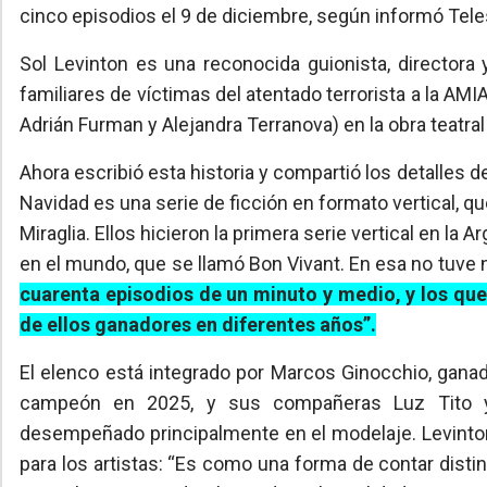
cinco episodios el 9 de diciembre, según informó Tel
Sol Levinton es una reconocida guionista, directora 
familiares de víctimas del atentado terrorista a la AMI
Adrián Furman y Alejandra Terranova) en la obra teatral “
Ahora escribió esta historia y compartió los detalles 
Navidad es una serie de ficción en formato vertical, q
Miraglia. Ellos hicieron la primera serie vertical en l
en el mundo, que se llamó Bon Vivant. En esa no tuve na
cuarenta episodios de un minuto y medio, y los qu
de ellos ganadores en diferentes años”.
El elenco está integrado por Marcos Ginocchio, gana
campeón en 2025, y sus compañeras Luz Tito y 
desempeñado principalmente en el modelaje. Levinto
para los artistas: “Es como una forma de contar distin